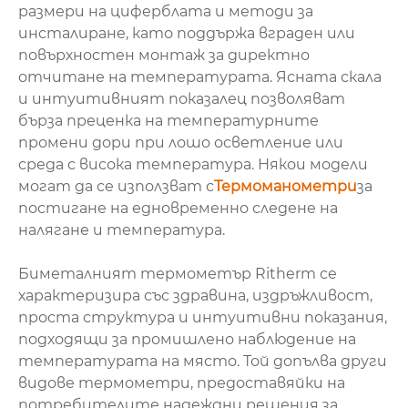
размери на циферблата и методи за
инсталиране, като поддържа вграден или
повърхностен монтаж за директно
отчитане на температурата. Ясната скала
и интуитивният показалец позволяват
бърза преценка на температурните
промени дори при лошо осветление или
среда с висока температура. Някои модели
могат да се използват с
Термоманометри
за
постигане на едновременно следене на
налягане и температура.
Биметалният термометър Ritherm се
характеризира със здравина, издръжливост,
проста структура и интуитивни показания,
подходящи за промишлено наблюдение на
температурата на място. Той допълва други
видове термометри, предоставяйки на
потребителите надеждни решения за