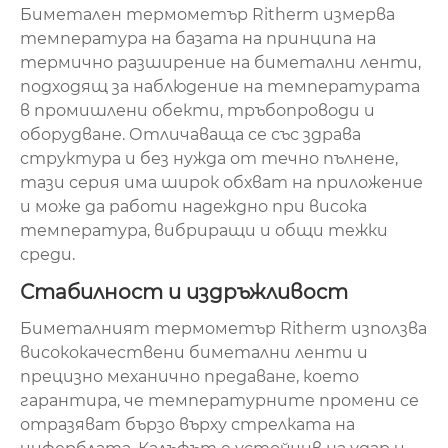
Биметален термометър Ritherm измерва
температура на базата на принципа на
термично разширение на биметални ленти,
подходящ за наблюдение на температурата
в промишлени обекти, тръбопроводи и
оборудване. Отличаваща се със здрава
структура и без нужда от течно пълнене,
тази серия има широк обхват на приложение
и може да работи надеждно при висока
температура, вибриращи и общи тежки
среди.
Стабилност и издръжливост
Биметалният термометър Ritherm използва
висококачествени биметални ленти и
прецизно механично предаване, което
гарантира, че температурните промени се
отразяват бързо върху стрелката на