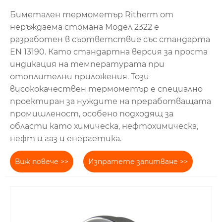
Биметален термометър Ritherm от
неръждаема стомана Модел 2322 е
разработен в съответствие със стандарта
EN 13190. Като стандартна версия за проста
индикация на температурата при
отоплителни приложения. Този
висококачествен термометър е специално
проектиран за нуждите на преработващата
промишленост, особено подходящ за
области като химическа, нефтохимическа,
нефт и газ и енергетика.
Виж повече >>
Изпратете запитване >>