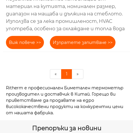
материал на кутията, номинален размер,
диапазон на мащаба и дължина на стеблото.
Използва се за лека промишленост, HVAC
употреба, особено за охлаждане и топла вода
Виж повече >>
Изпратете запитване >>
«
1
»
Ritherm е професионален Биметален термометър
производител и доставчик в Китай. Горещо ви
приветстваме да продавате на едро
висококачествени продукти на конкурентни цени
от нашата фабрика.
Препоръки за новини