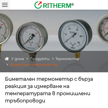
У дома
Продукти
Термометър
Биметален термометър
Биметален термометър с бърза
реакция за измерване на
температурата в промишлени
тръбопроводи