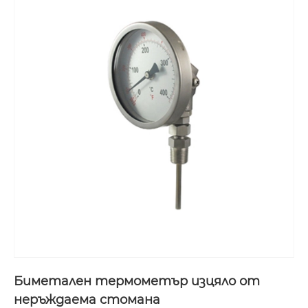
Биметален термометър изцяло от
неръждаема стомана