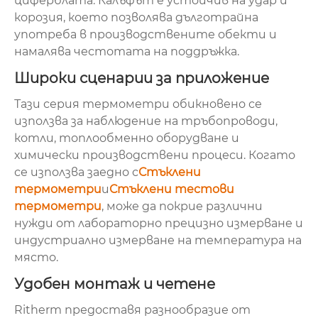
циферблата. Калъфът е устойчив на удар и
корозия, което позволява дълготрайна
употреба в производствените обекти и
намалява честотата на поддръжка.
Широки сценарии за приложение
Тази серия термометри обикновено се
използва за наблюдение на тръбопроводи,
котли, топлообменно оборудване и
химически производствени процеси. Когато
се използва заедно с
Стъклени
термометри
и
Стъклени тестови
термометри
, може да покрие различни
нужди от лабораторно прецизно измерване и
индустриално измерване на температура на
място.
Удобен монтаж и четене
Ritherm предоставя разнообразие от