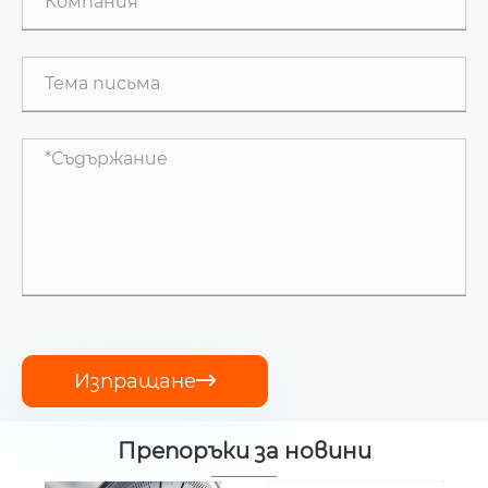
Изпращане

Препоръки за новини