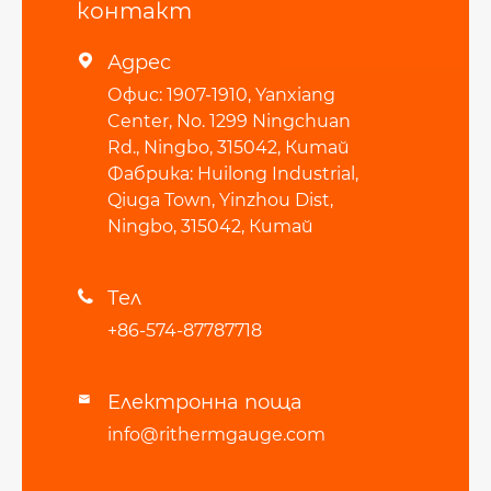
контакт
Адрес

Офис: 1907-1910, Yanxiang
Center, No. 1299 Ningchuan
Rd., Ningbo, 315042, Китай
Фабрика: Huilong Industrial,
Qiuga Town, Yinzhou Dist,
Ningbo, 315042, Китай
Тел

+86-574-87787718
Електронна поща

info@rithermgauge.com