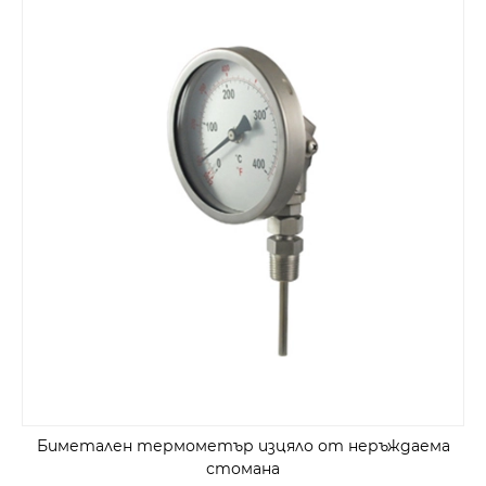
Биметален термометър изцяло от неръждаема
стомана