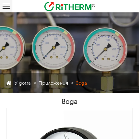
У дома
Приложения
вода
вода