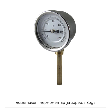
Биметален термометър за гореща вода