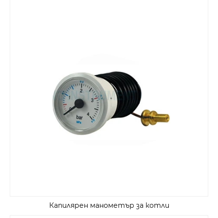
Капилярен манометър за котли