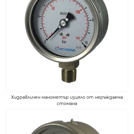
Хидравличен манометър изцяло от неръждаема
стомана