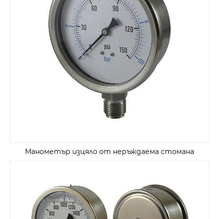
Манометър изцяло от неръждаема стомана