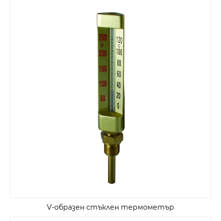
V-образен стъклен термометър