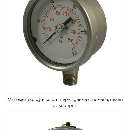
Манометър изцяло от неръждаема стомана, пълен
с глицерин