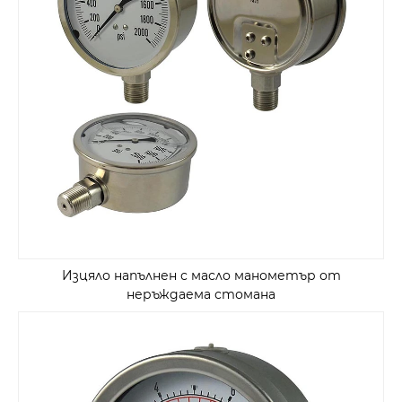
Изцяло напълнен с масло манометър от
неръждаема стомана