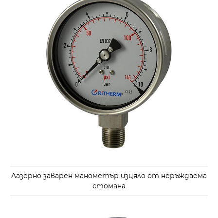
Лазерно заварен манометър изцяло от неръждаема
стомана