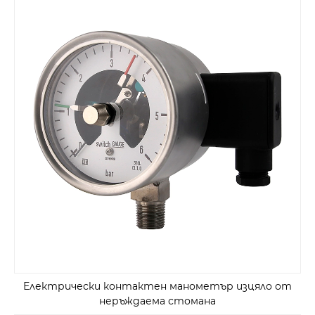
Електрически контактен манометър изцяло от
неръждаема стомана