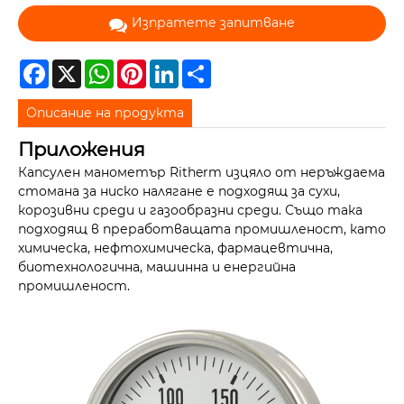
Изпратете запитване
Facebook
X
WhatsApp
Pinterest
LinkedIn
Share
Описание на продукта
Приложения
Капсулен манометър Ritherm изцяло от неръждаема
стомана за ниско налягане е подходящ за сухи,
корозивни среди и газообразни среди. Също така
подходящ в преработващата промишленост, като
химическа, нефтохимическа, фармацевтична,
биотехнологична, машинна и енергийна
промишленост.