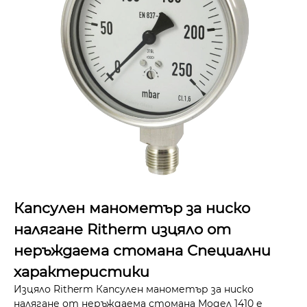
Капсулен манометър за ниско
налягане Ritherm изцяло от
неръждаема стомана Специални
характеристики
Изцяло Ritherm Капсулен манометър за ниско
налягане от неръждаема стомана Модел 1410 е