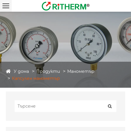
У дома
Продукти
Манометър
Капсулен манометър