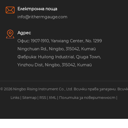
Електронна поща
info@rithermgauge.com
Адрес
Офис: 1907-1910, Yanxiang Center, No. 1299
Ningchuan Rd., Ningbo, 315042, Китай
Фабрика: Huilong Industrial, Qiuga Town,
Yinzhou Dist, Ningbo, 315042, Китай
2026 Ningbo Rising Instrument Co., Ltd. Всички права запазени. Всич
Links
|
Sitemap
|
RSS
|
XML
|
Политика за поверителност
|