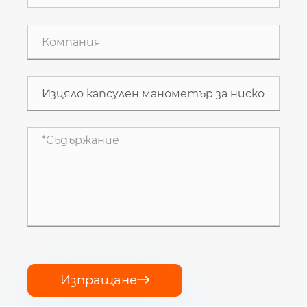
Изпращане
