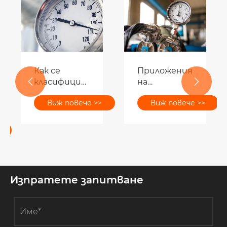
Как се
Приложения
класифицират
на


класовете
манометри
Виж повече >>
Виж повече >>
на точност
на
манометъра?
Изпратете запитване