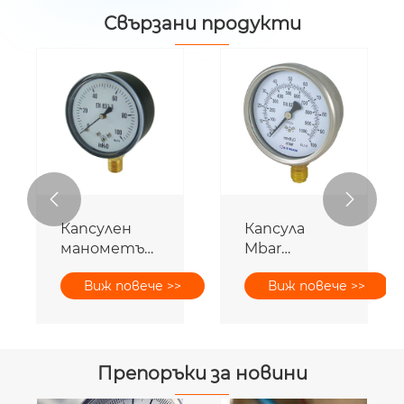
Свързани продукти


Капсулен
Капсула
манометър
Mbar
с черен
манометър
Виж повече >>
Виж повече >>
стоманен
за ниско
корпус
налягане
Препоръки за новини