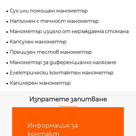
Сух или помощен манометър
Напълнен с течност манометър
Манометър изцяло от неръждаема стомана
Капсулен манометър
Прецизен тестов манометър
Манометър за диференциално налягане
Електрически контактен манометър
Капилярен манометър
Изпратете запитване
Информация за
контакт