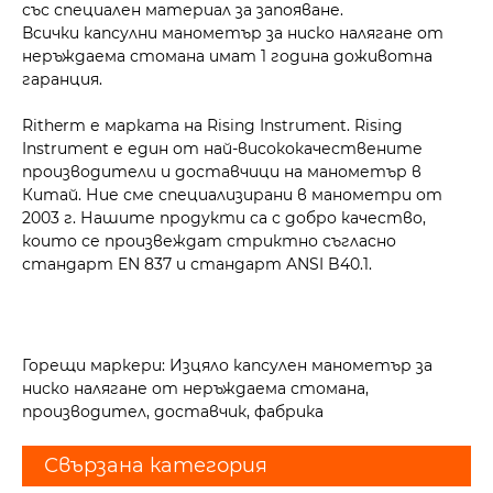
със специален материал за запояване.
Всички капсулни манометър за ниско налягане от
неръждаема стомана имат 1 година доживотна
гаранция.
Ritherm е марката на Rising Instrument. Rising
Instrument е един от най-висококачествените
производители и доставчици на манометър в
Китай. Ние сме специализирани в манометри от
2003 г. Нашите продукти са с добро качество,
които се произвеждат стриктно съгласно
стандарт EN 837 и стандарт ANSI B40.1.
Горещи маркери: Изцяло капсулен манометър за
ниско налягане от неръждаема стомана,
производител, доставчик, фабрика
Свързана категория