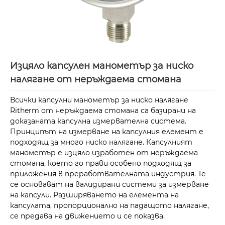
Изцяло капсулен манометър за ниско
налягане от неръждаема стомана
Всички капсулни манометър за ниско налягане
Ritherm от неръждаема стомана са базирани на
доказаната капсулна измервателна система.
Принципът на измерване на капсулния елемент е
подходящ за много ниско налягане. Капсулният
манометър е изцяло изработен от неръждаема
стомана, което го прави особено подходящ за
приложения в преработвателната индустрия. Те
се основават на валидирани системи за измерване
на капсули. Разширяването на елемента на
капсулата, пропорционално на падащото налягане,
се предава на движението и се показва.