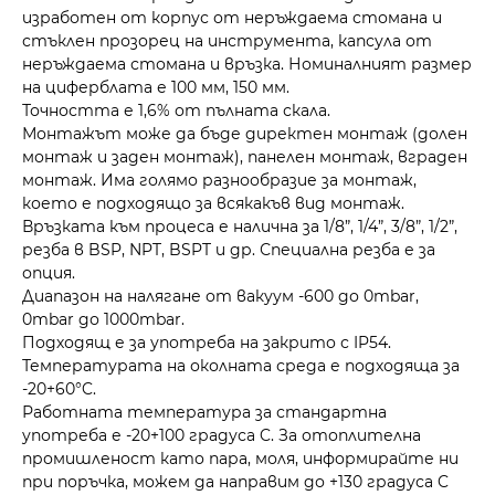
изработен от корпус от неръждаема стомана и
стъклен прозорец на инструмента, капсула от
неръждаема стомана и връзка. Номиналният размер
на циферблата е 100 мм, 150 мм.
Точността е 1,6% от пълната скала.
Монтажът може да бъде директен монтаж (долен
монтаж и заден монтаж), панелен монтаж, вграден
монтаж. Има голямо разнообразие за монтаж,
което е подходящо за всякакъв вид монтаж.
Връзката към процеса е налична за 1/8”, 1/4”, 3/8”, 1/2”,
резба в BSP, NPT, BSPT и др. Специална резба е за
опция.
Диапазон на налягане от вакуум -600 до 0mbar,
0mbar до 1000mbar.
Подходящ е за употреба на закрито с IP54.
Температурата на околната среда е подходяща за
-20+60°C.
Работната температура за стандартна
употреба е -20+100 градуса C. За отоплителна
промишленост като пара, моля, информирайте ни
при поръчка, можем да направим до +130 градуса C