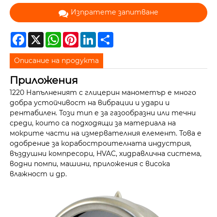
Изпратете запитване
Facebook
X
WhatsApp
Pinterest
LinkedIn
Share
Описание на продукта
Приложения
1220 Напълненият с глицерин манометър е много
добра устойчивост на вибрации и удари и
рентабилен. Този тип е за газообразни или течни
среди, които са подходящи за материала на
мокрите части на измервателния елемент. Това е
одобрение за корабостроителната индустрия,
въздушни компресори, HVAC, хидравлична система,
водни помпи, машини, приложения с висока
влажност и др.