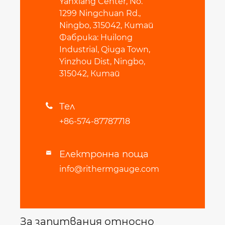
Yanxiang Center, No.
1299 Ningchuan Rd.,
Ningbo, 315042, Китай
Фабрика: Huilong
Industrial, Qiuga Town,
Yinzhou Dist, Ningbo,
315042, Китай
Тел

+86-574-87787718
Електронна поща

info@rithermgauge.com
За запитвания относно