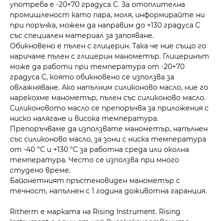
употреба е -20+70 градуса C. За отоплителна
промишленост като пара, моля, информирайте ни
при поръчка, можем да направим до +130 градуса C
със специален материал за запояване.
Обикновено е пълен с глицерин. Така че ние също го
наричаме пълен с глицерин манометър. Глицеринът
може да работи при температура от -20+70
градуса C, която обикновено се използва за
овлажняване. Ако напълним силиконово масло, ние го
нарекохме манометър, пълен със силиконово масло.
Силиконовото масло се препоръчва за приложения с
ниско налягане и висока температура.
Препоръчваме да използвате манометър, напълнен
със силиконово масло, за зони с ниска температура
от -40 °C и +130 °C за работна среда или околна
температура. Често се използва при много
студено време.
Байонетният пръстеновиден манометър с
течност, напълнен с 1 година доживотна гаранция.
Ritherm е марката на Rising Instrument. Rising