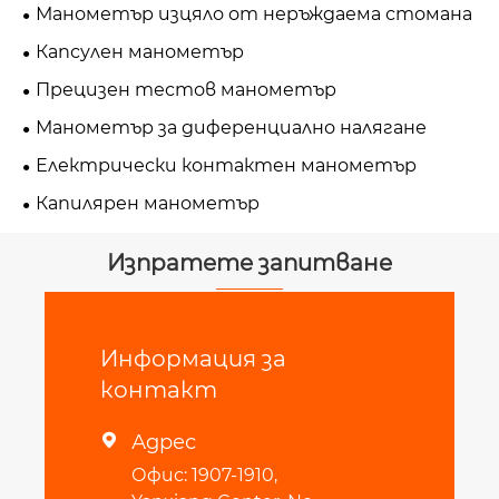
Манометър изцяло от неръждаема стомана
Капсулен манометър
Прецизен тестов манометър
Манометър за диференциално налягане
Електрически контактен манометър
Капилярен манометър
Изпратете запитване
Информация за
контакт
Адрес

Офис: 1907-1910,