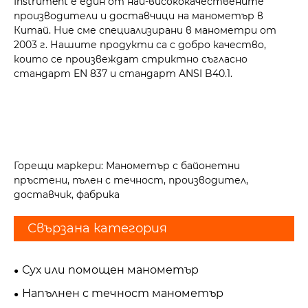
Instrument е един от най-висококачествените
производители и доставчици на манометър в
Китай. Ние сме специализирани в манометри от
2003 г. Нашите продукти са с добро качество,
които се произвеждат стриктно съгласно
стандарт EN 837 и стандарт ANSI B40.1.
Горещи маркери: Манометър с байонетни
пръстени, пълен с течност, производител,
доставчик, фабрика
Свързана категория
Сух или помощен манометър
Напълнен с течност манометър