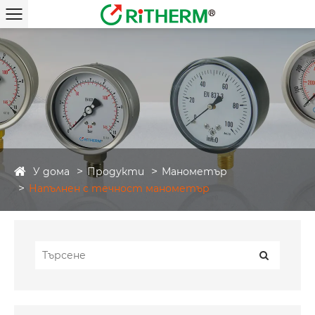
У дома
Продукти
Манометър
Напълнен с течност манометър