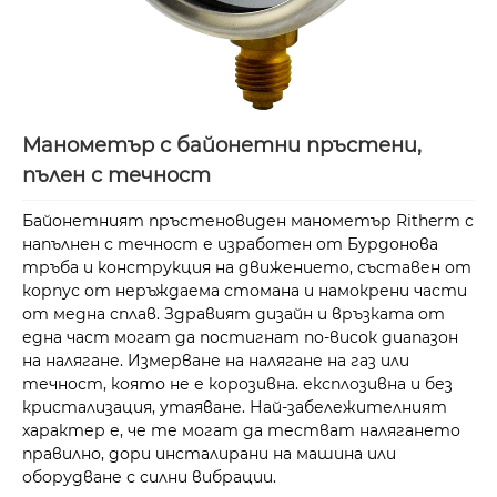
Манометър с байонетни пръстени,
пълен с течност
Байонетният пръстеновиден манометър Ritherm с
напълнен с течност е изработен от Бурдонова
тръба и конструкция на движението, съставен от
корпус от неръждаема стомана и намокрени части
от медна сплав. Здравият дизайн и връзката от
една част могат да постигнат по-висок диапазон
на налягане. Измерване на налягане на газ или
течност, която не е корозивна. експлозивна и без
кристализация, утаяване. Най-забележителният
характер е, че те могат да тестват налягането
правилно, дори инсталирани на машина или
оборудване с силни вибрации.