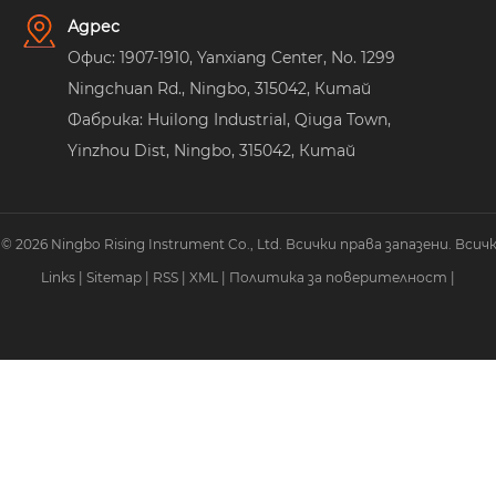
Адрес
Офис: 1907-1910, Yanxiang Center, No. 1299
Ningchuan Rd., Ningbo, 315042, Китай
Фабрика: Huilong Industrial, Qiuga Town,
Yinzhou Dist, Ningbo, 315042, Китай
2026 Ningbo Rising Instrument Co., Ltd. Всички права запазени. Всич
Links
|
Sitemap
|
RSS
|
XML
|
Политика за поверителност
|