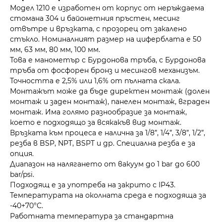
Модел 1210 е изработен от корпус от неръждаема
стомана 304 и байонетния пръстен, месинг
отвътре и връзката, с прозорец от закалено
стъкло. Номиналният размер на циферблата е 50
мм, 63 мм, 80 мм, 100 мм.
Това е манометър с Бурдонова тръба, с Бурдонова
тръба от фосфорен бронз и месингов механизъм.
Точността е 2,5% или 1,6% от пълната скала.
Монтажът може да бъде директен монтаж (долен
монтаж и заден монтаж), панелен монтаж, вграден
монтаж. Има голямо разнообразие за монтаж,
което е подходящо за всякакъв вид монтаж.
Връзката към процеса е налична за 1/8”, 1/4”, 3/8”, 1/2”,
резба в BSP, NPT, BSPT и др. Специална резба е за
опция.
Диапазон на налягането от вакуум до 1 bar до 600
bar/psi.
Подходящ е за употреба на закрито с IP43.
Температурата на околната среда е подходяща за
-40+70°C.
Работната температура за стандартна