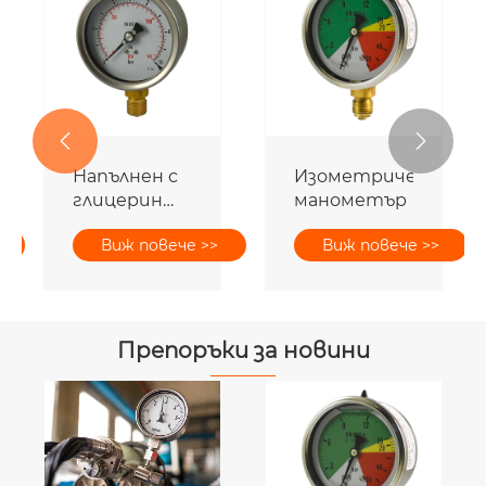


Напълнен с
Изометричен
глицерин
манометър
манометър
Виж повече >>
Виж повече >>
Препоръки за новини